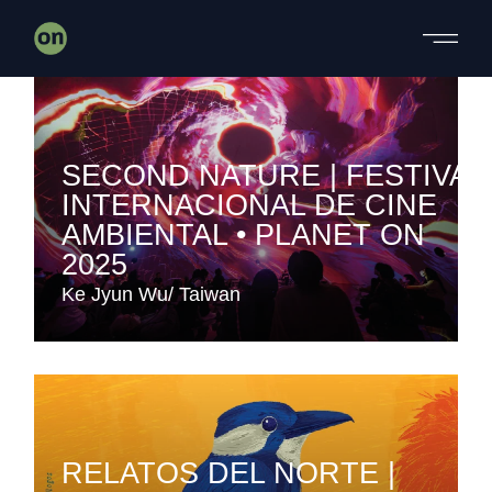
Skip
to
the
content
SECOND NATURE | FESTIVAL
INTERNACIONAL DE CINE
AMBIENTAL • PLANET ON
2025
Ke Jyun Wu
Taiwan
RELATOS DEL NORTE |