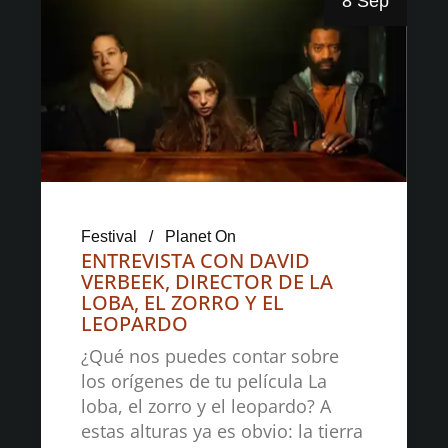
8 Sep
Festival
Planet On
ENTREVISTA CON DAVID
VERBEEK, DIRECTOR DE LA
LOBA, EL ZORRO Y EL
LEOPARDO
¿Qué nos puedes contar sobre
los orígenes de tu película La
loba, el zorro y el leopardo? A
estas alturas ya es obvio: la tierra