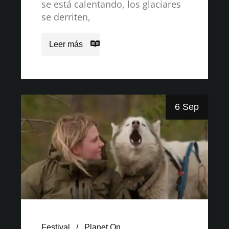
se está calentando, los glaciares
se derriten,
Leer más
6 Sep
Festival
Planet On