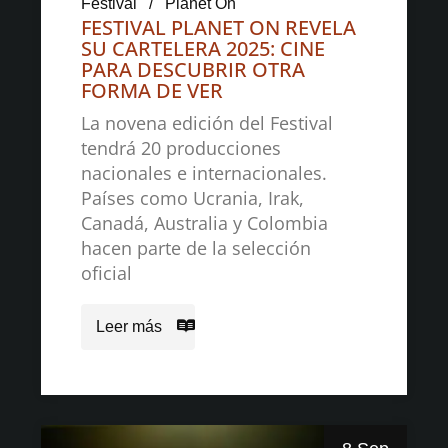
Festival
Planet On
FESTIVAL PLANET ON REVELA
SU CARTELERA 2025: CINE
PARA DESCUBRIR OTRA
FORMA DE VER
La novena edición del Festival
tendrá 20 producciones
nacionales e internacionales.
Países como Ucrania, Irak,
Canadá, Australia y Colombia
hacen parte de la selección
oficial
Leer más