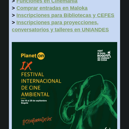
>
Funciones en Cinemanía
>
Comprar entradas en Maloka
>
Inscripciones para Bibliotecas y CEFES
>
Inscripciones para proyecciones,
conversatorios y talleres en UNIANDES