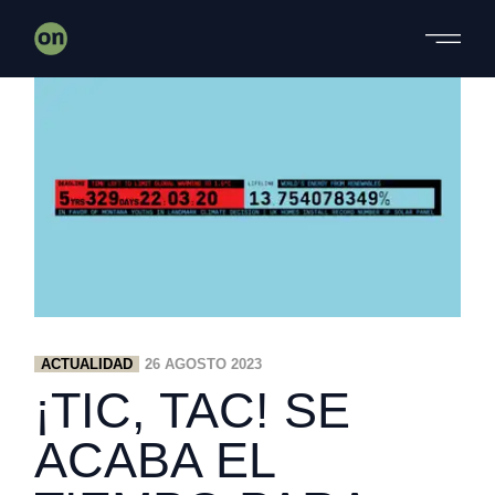
Skip
to
the
content
ACTUALIDAD
26 AGOSTO 2023
¡TIC, TAC! SE
ACABA EL