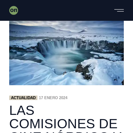
Skip
to
the
content
ACTUALIDAD
17 ENERO 2024
LAS
COMISIONES DE