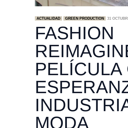
ACTUALIDAD
GREEN PRODUCTION
31 OCTUBR
FASHION
REIMAGIN
PELÍCULA
ESPERANZ
INDUSTRIA
MODA