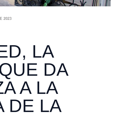
E 2023
ED, LA
 QUE DA
A A LA
 DE LA