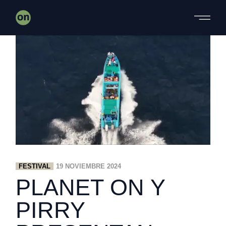
Skip
to
the
content
FESTIVAL
19 NOVIEMBRE 2024
PLANET ON Y
PIRRY