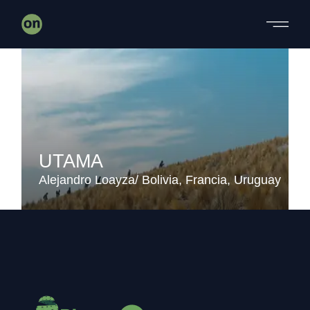
Skip
to
the
content
UTAMA
Alejandro Loayza
Bolivia
Francia
Uruguay