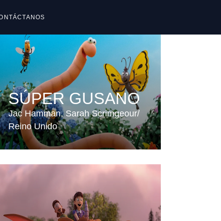
ONTÁCTANOS
reguntas frecuentes
reguntas frecuentes
SÚPER GUSANO
Jac Hamman
Sarah Scrimgeour
Reino Unido