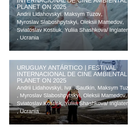
INTERNACIONAL DE CINE AMBIENTAL •
PLANET ON 2025
Andrii Lidahovskyi
Maksym Tuzov
Myroslav Slaboshpytskyi
Oleksii Mamedov
Sviatoslav Kostiuk
Yuliia Shashkova
Inglaterra
Ucrania
URUGUAY ANTÁRTICO | FESTIVAL
INTERNACIONAL DE CINE AMBIENTAL •
PLANET ON 2025
Andrii Lidahovskyi
Ivan Sautkin
Maksym Tuzov
Myroslav Slaboshpytskyi
Oleksii Mamedov
Sviatoslav Kostiuk
Yuliia Shashkova
Inglaterra
Ucrania