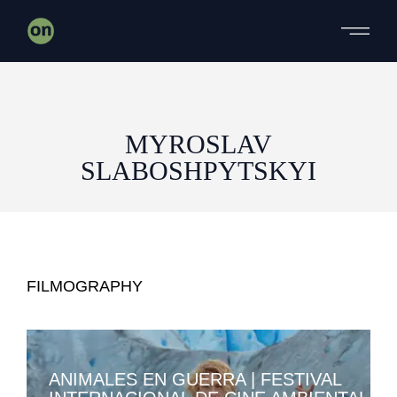
Skip
to
the
content
MYROSLAV
SLABOSHPYTSKYI
FILMOGRAPHY
ANIMALES EN GUERRA | FESTIVAL