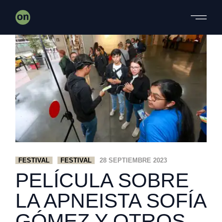
Skip
to
the
content
FESTIVAL
FESTIVAL
28 SEPTIEMBRE 2023
PELÍCULA SOBRE
LA APNEISTA SOFÍA
GÓMEZ Y OTROS