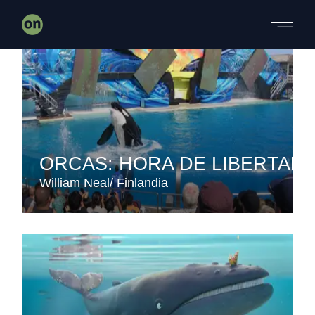
Skip
to
the
content
ORCAS: HORA DE LIBERTAD
William Neal
Finlandia