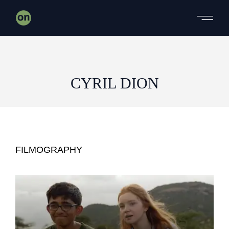
Skip
to
the
content
CYRIL DION
FILMOGRAPHY