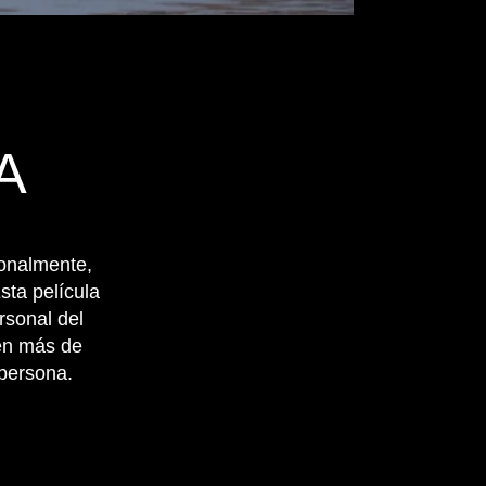
A
ionalmente,
sta película
rsonal del
en más de
 persona.