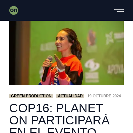
Skip
to
the
content
GREEN PRODUCTION
ACTUALIDAD
19 OCTUBRE 2024
COP16: PLANET
ON PARTICIPARÁ
EN EL EVENTO