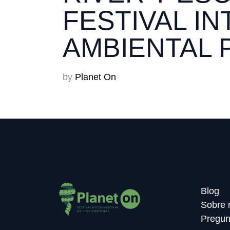
FESTIVAL I
AMBIENTAL 
by
Planet On
Blog
Sobre 
Pregun